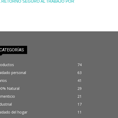
 RETORNO SEGURO AL TRABAJO POR
CATEGORÍAS
roductos
74
uidado personal
63
rios
41
00% Natural
29
imenticio
21
dustrial
17
idado del hogar
11