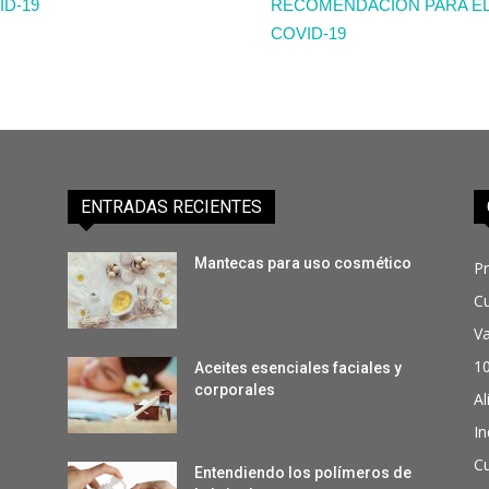
ID-19
RECOMENDACIÓN PARA EL
COVID-19
ENTRADAS RECIENTES
Mantecas para uso cosmético
P
C
Va
1
Aceites esenciales faciales y
corporales
Al
In
Cu
Entendiendo los polímeros de