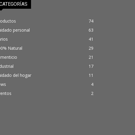
CATEGORÍAS
roductos
74
uidado personal
63
rios
41
00% Natural
29
imenticio
21
dustrial
17
idado del hogar
11
ews
4
ventos
2