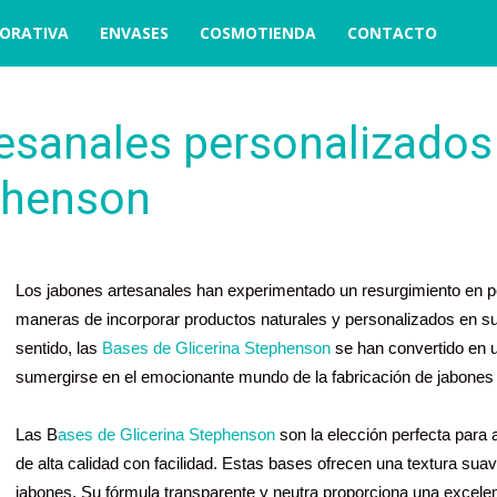
ORATIVA
ENVASES
COSMOTIENDA
CONTACTO
esanales personalizados
ephenson
Los jabones artesanales han experimentado un resurgimiento en 
maneras de incorporar productos naturales y personalizados en su 
sentido, las
Bases de Glicerina Stephenson
se han convertido en u
sumergirse en el emocionante mundo de la fabricación de jabones
Las B
ases de Glicerina Stephenson
son la elección perfecta para
de alta calidad con facilidad. Estas bases ofrecen una textura sua
jabones. Su fórmula transparente y neutra proporciona una excele