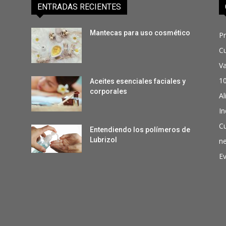
ENTRADAS RECIENTES
Mantecas para uso cosmético
P
C
Va
1
Aceites esenciales faciales y
corporales
Al
In
Cu
Entendiendo los polímeros de
Lubrizol
n
E