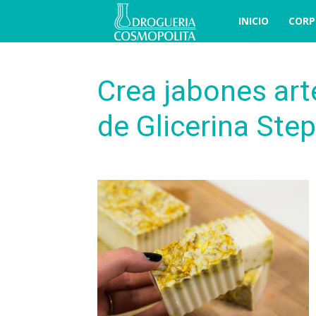
COSBLOG
INICIO
CORP
Crea jabones art
de Glicerina St